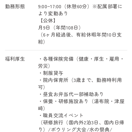
勤務形態
9:00~17:00（休憩60分）※配属部署に
より変動あり
【公休】
月9日（年間108日）
（6ヶ月経過後、有給休暇年間10日支
給）
福利厚生
・各種保険完備（健康・厚生・雇用・
労災）
・制服貸与
・院内保育所（3歳まで、勤務時利用
可）
・昼食お弁当代一部補助あり
・保養・研修施設あり（湯布院・津屋
崎）
・職員交流イベント
（研修旅行（国内外2泊3日、国内日帰
り）/ボウリング大会/水の祭典/