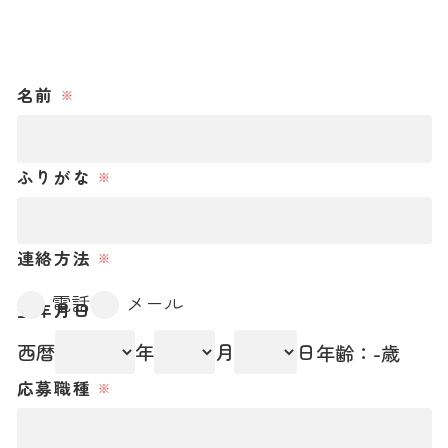
名前
ふりがな
連絡方法
電話
メール
メールアドレス
生年月日
電話
西暦
年
月
日
年齢：
-
歳
応募職種
連絡可能な時間